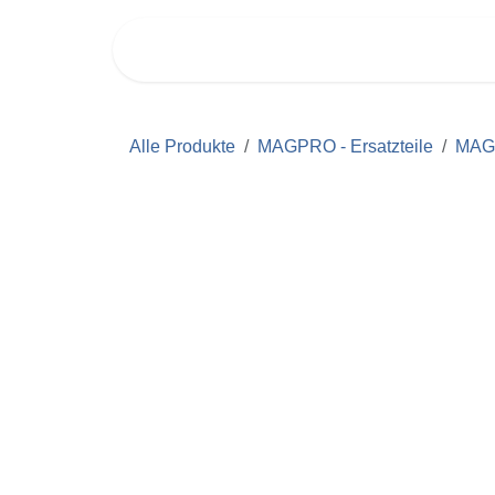
Zum Inhalt springen
PRODUKTE
SUPPORT
Alle Produkte
MAGPRO - Ersatzteile
MAGPR