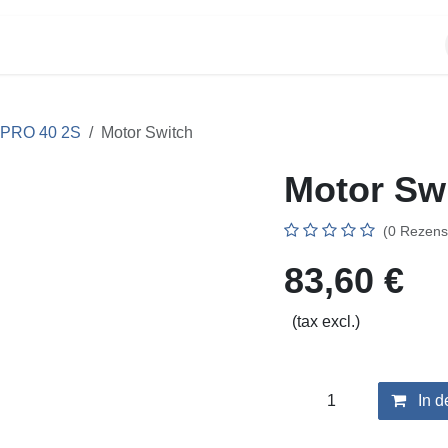
ÜBER UNS
MESSEN
SHOP
O 40 2S
Motor Switch
Motor Swi
(0 Rezensio
83,60
€
(tax excl.)
In d