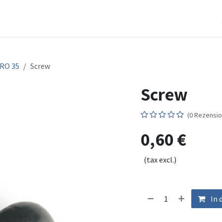
UKTE
SUPPORT
ÜBER UNS
MESSEN
SHOP
RO 35
Screw
Screw
(0 Rezensio
0,60
€
(tax excl.)
In 