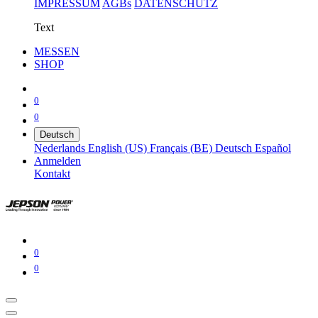
IMPRESSUM
AGBs
DATENSCHUTZ
Text
MESSEN
SHOP
0
0
Deutsch
Nederlands
English (US)
Français (BE)
Deutsch
Español
Anmelden
Kontakt
0
0