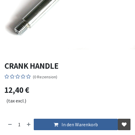
CRANK HANDLE
(0 Rezension)
12,40
€
(tax excl.)
In den Warenkorb