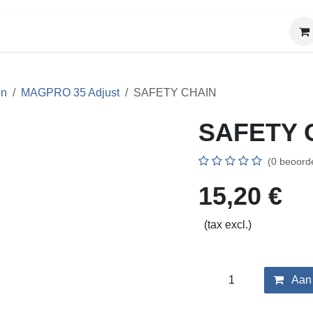
OVER ONS
BEURZEN
SHOP
MAGPRO 35 Adjust
SAFETY CHAIN
SAFETY C
(0 beoordel
15,20
€
(tax excl.)
Aan 