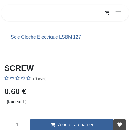
Se rendre au contenu
Scie Cloche Electrique LSBM 127
SCREW
(0 avis)
0,60
€
(tax excl.)
Ajouter au panier