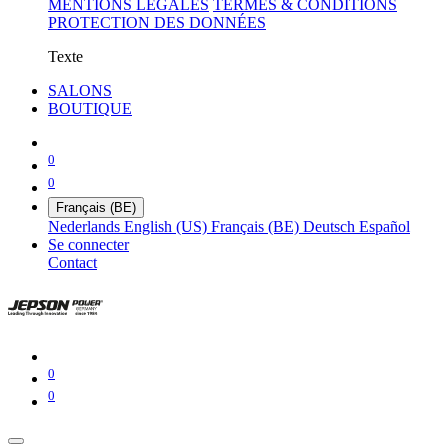
MENTIONS LÉGALES
TERMES & CONDITIONS
PROTECTION DES DONNÉES
Texte
SALONS
BOUTIQUE
0
0
Français (BE)
Nederlands
English (US)
Français (BE)
Deutsch
Español
Se connecter
Contact
0
0