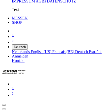
IMPRESSUM
AGBs
DATENSCHUTZ
Text
MESSEN
SHOP
0
0
Deutsch
Nederlands
English (US)
Français (BE)
Deutsch
Español
Anmelden
Kontakt
0
0