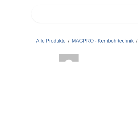
Zum Inhalt springen
PROD
Alle Produkte
MAGPRO - Kernbohrtechnik