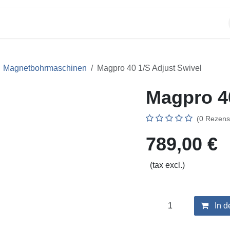
UKTE
SUPPORT
ÜBER UNS
MESSEN
SHOP
Magnetbohrmaschinen
Magpro 40 1/S Adjust Swivel
Magpro 40 
(0 Rezensio
789,00
€
(tax excl.)
In 