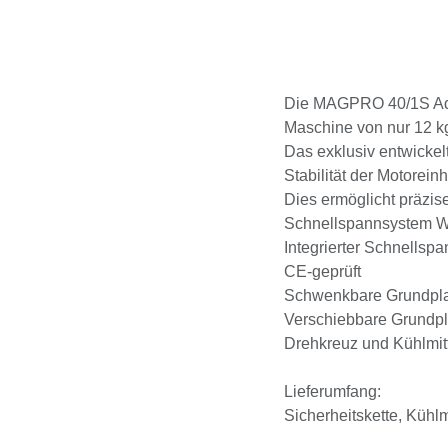
Die MAGPRO 40/1S Adjust
Maschine von nur 12 kg.
Das exklusiv entwickel
Stabilität der Motorein
Schnittqualität.
Dies ermöglicht präzise
Schnellspannsystem We
Integrierter Schnellspa
CE-geprüft
Schwenkbare Grundplatt
Verschiebbare Grundpla
Drehkreuz und Kühlmitt
Lieferumfang:
Sicherheitskette, Kühlm